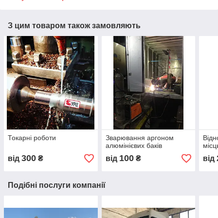
З цим товаром також замовляють
Токарні роботи
Зварювання аргоном
Відн
алюмінієвих баків
місц
300
100
від
₴
від
₴
від
Подібні послуги компанії