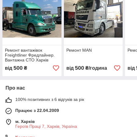
Ремонт вантажівок
Ремонт MAN
Ремо
Freightliner Фредлайнер.
Вантажна СТО Харків
500
500
від
₴
від
₴/година
від
Про нас
100% позитивних з 6 відгуків за рік
Працює з 22.04.2009
м. Харків
Героїв Праці 7, Харків, Україна