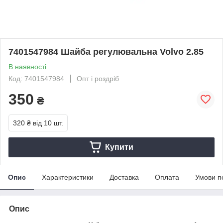
7401547984 Шайба регулювальна Volvo 2.85
В наявності
Код: 7401547984
Опт і роздріб
350
₴
320 ₴
від 10 шт.
Купити
Опис
Характеристики
Доставка
Оплата
Умови п
Опис