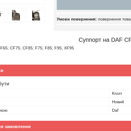
повернення това
Суппорт на DAF C
F65; CF75; CF85; F75; F85; F95; XF95
ки
бути
Knorr
Новий
ркою
Daf
ля замовлення