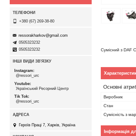
+380 (67) 269-38-80
ressorakharkov@gmail.com
0505323232
0505323232
Сумісний з DAF C
ІНШІ ВИДИ ЗВ'ЯЗКУ
Instagram
Характеристи
@ressori_urc
Youtube
Основні атри
Український Ресорний Центр
Tik Tok
Виробник
@ressori_urc
Стан
Сумісність з ма
Героїв Праці 7, Харків, Україна
Інформація д