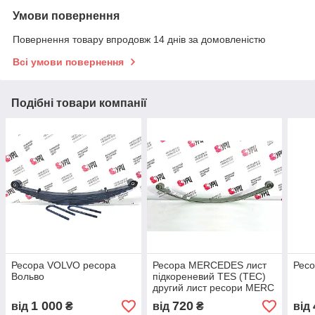
Умови повернення
Повернення товару впродовж 14 днів за домовленістю
Всі умови повернення
Подібні товари компанії
Ресора VOLVO ресора
Ресора MERCEDES лист
Ресо
Вольво
підкореневий TES (ТЕС)
другий лист ресори MERC
1 000
720
від
₴
від
₴
від