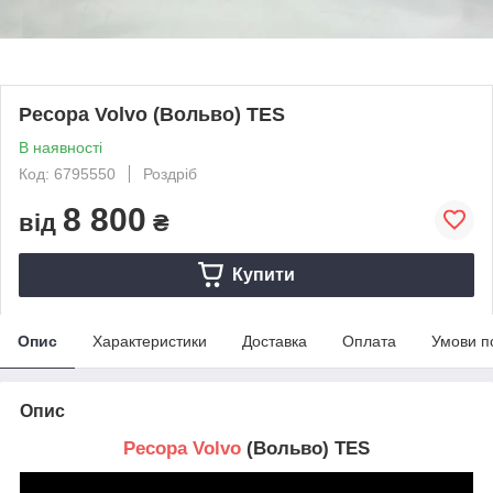
Ресора Volvo (Вольво) TES
В наявності
Код: 6795550
Роздріб
8 800
від
₴
Купити
Опис
Характеристики
Доставка
Оплата
Умови п
Опис
Ресора Volvo
(Вольво) TES