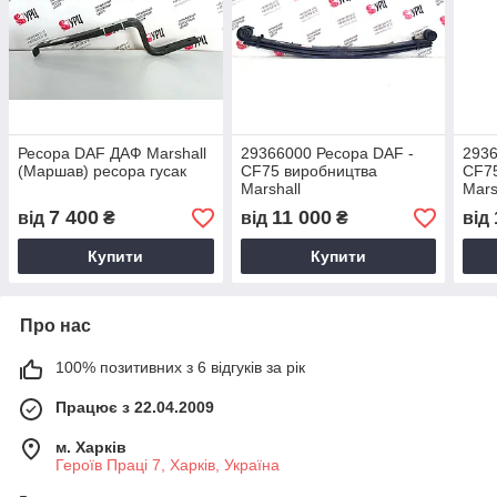
Ресора DAF ДАФ Marshall
29366000 Ресора DAF -
2936
(Маршав) ресора гусак
CF75 виробництва
CF75
Marshall
Mars
7 400
11 000
від
₴
від
₴
від
Купити
Купити
Про нас
100% позитивних з 6 відгуків за рік
Працює з 22.04.2009
м. Харків
Героїв Праці 7, Харків, Україна