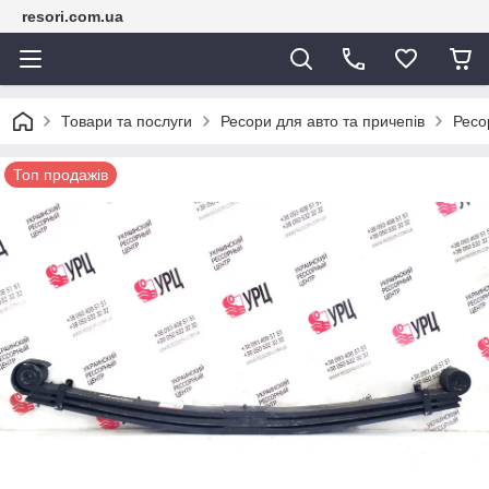
resori.com.ua
Товари та послуги
Ресори для авто та причепів
Ресо
Топ продажів