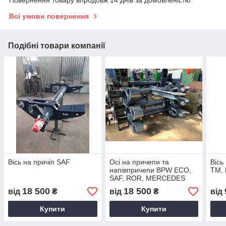
Всі умови повернення
Подібні товари компанії
Вісь на причіп SAF
Осі на причепи та
Вісь
напівпричепи BPW ECO,
TM,
SAF, ROR, MERCEDES
18 500
18 500
від
₴
від
₴
від
Купити
Купити