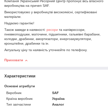
Компанія Український Ресорний Центр пропонує вісь власного
виробництва на причеп SAF.
Використовуємо у виробництві високоякісні, сертифіковані
матеріали.
Надаємо гарантію!
Також завжди в наявності:
ресори
та напіврессори,
пневмоподушки, маточини, підшипники, гальмівні барабани,
колодки, драбинки, амортизатори, енергоакумулятори,
кронштейни, драбинки та ін.
Актуальну ціну та наявність уточнюйте по телефону.
Приховати
Характеристики
Основні атрибути
Виробник
SAF
Країна виробник
Україна
Тип запчастини
Аналог