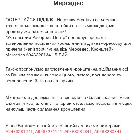
Мерседес
ОСТЕРІГАЙСЯ ПІДДІЛК! На ринку України все частіше
трапляються зварні кронштейни на вісь мерседес, ми
пропонуємо литі кронштейни!
"Український Ресорний Центр" пропонує продаж і
встановлення посилених кронштейнів під пневморессору для
причепа (напівпричіпу) на вісь Мерседес. Кронштейн
Mercedes A9463281341 ЛІТИЙ.
Також пропонуємо виготовлення кронштейна підіймання осі
за Вашим зразком, високоміцного, литого, посиленого та
встановлення його на ваш причіп.
Ми провели дослідження та виявили найбільш вразливі місця
зламання кронштейнів, тепер виготовляємо посилені в місцях
найбільш частих зламання кронштейни.
У нас Ви можете знайти кронштейни з такими номерами:
A9463281241
;
A9463281141
;
A9463281341
;
А9463280841
.