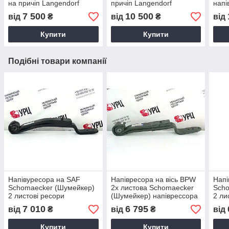
на причіп Langendorf
причіп Langendorf
напі
7 500
10 500
від
₴
від
₴
від
Купити
Купити
Подібні товари компанії
Напівуресора на SAF
Напівресора на вісь BPW
Напі
Schomaecker (Шумейкер)
2х листова Schomaecker
Scho
2 листові ресори
(Шумейкер) напіврессора
2 ли
на вісь БПВ
7 010
6 795
від
₴
від
₴
від
Купити
Купити