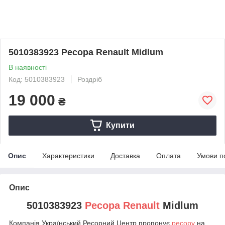
5010383923 Ресора Renault Midlum
В наявності
Код: 5010383923
Роздріб
19 000
₴
Купити
Опис
Характеристики
Доставка
Оплата
Умови п
Опис
5010383923
Ресора Renault
Midlum
Компанія Український Ресорний Центр пропонує
ресору
на