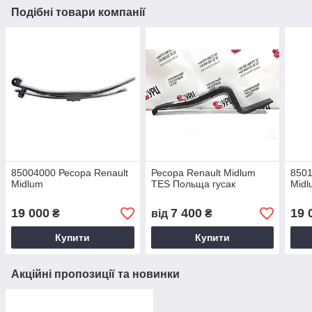
Подібні товари компанії
85004000 Ресора Renault
Ресора Renault Midlum
8501
Midlum
TES Польща гусак
Midl
19 000
7 400
19 
₴
від
₴
Купити
Купити
Акційні пропозиції та новинки