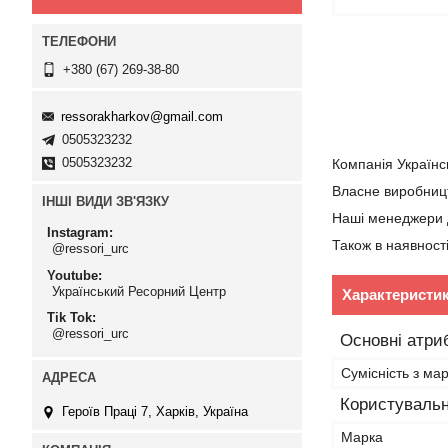
+380 (67) 269-38-80
ressorakharkov@gmail.com
0505323232
0505323232
Компанія Українс
Власне виробниц
ІНШІ ВИДИ ЗВ'ЯЗКУ
Наші менеджери д
Instagram
Також в наявност
@ressori_urc
Youtube
Український Ресорний Центр
Характеристи
Tik Tok
@ressori_urc
Основні атри
Сумісність з ма
Користувальн
Героїв Праці 7, Харків, Україна
Марка