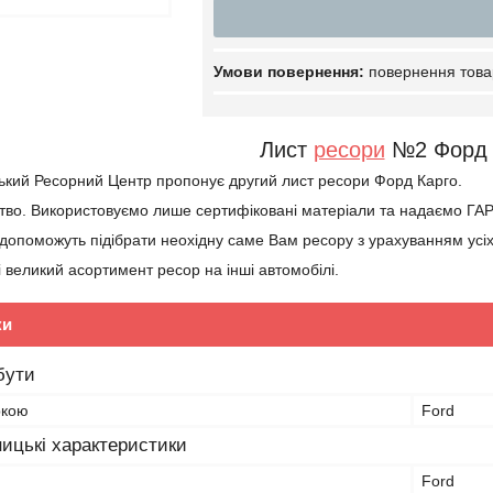
повернення това
Лист
ресори
№2 Форд
ький Ресорний Центр пропонує другий лист ресори Форд Карго.
тво. Використовуємо лише сертифіковані матеріали та надаємо ГА
опоможуть підібрати неохідну саме Вам ресору з урахуванням усіх
і великий асортимент ресор на інші автомобілі.
ки
бути
ркою
Ford
ицькі характеристики
Ford