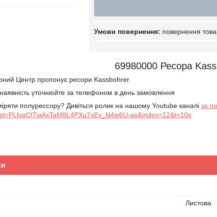
повернення това
69980000 Ресора Kass
рний Центр пропонує ресори Kassbohrer.
а наявність уточнюйте за телефоном в день замовлення
іряти полурессору? Дивіться ролик на нашому Youtube каналі
за п
ist=PLlvaCf7jaAxTaM8L4PXu7sEy_N4w6U-as&index=12&t=10s
ки
Листова