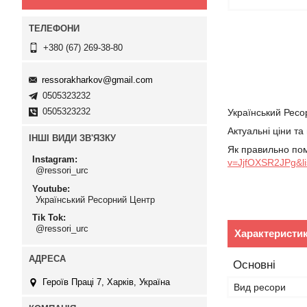
+380 (67) 269-38-80
ressorakharkov@gmail.com
0505323232
0505323232
Український Ресо
Актуальні ціни т
ІНШІ ВИДИ ЗВ'ЯЗКУ
Як правильно пом
Instagram
v=JjfOXSR2JPg&l
@ressori_urc
Youtube
Український Ресорний Центр
Tik Tok
@ressori_urc
Характеристи
Основні
Героїв Праці 7, Харків, Україна
Вид ресори