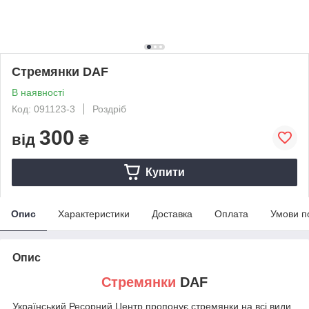
Стремянки DAF
В наявності
Код: 091123-3
Роздріб
300
від
₴
Купити
Опис
Характеристики
Доставка
Оплата
Умови п
Опис
Стремянки
DAF
Український Ресорний Центр пропонує стремянки на всі види