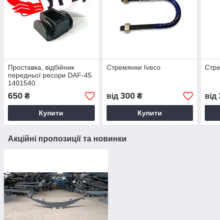
Проставка, відбійник
Стремянки Iveco
Стре
передньої ресори DAF-45
1401540
650
300
₴
від
₴
від
Купити
Купити
Акційні пропозиції та новинки