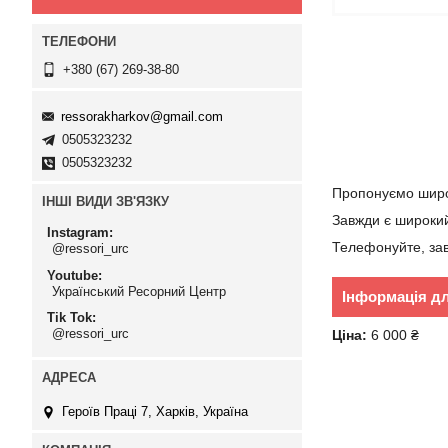
+380 (67) 269-38-80
ressorakharkov@gmail.com
0505323232
0505323232
Пропонуємо широк
ІНШІ ВИДИ ЗВ'ЯЗКУ
Завжди є широкий
Instagram
Телефонуйте, зав
@ressori_urc
Youtube
Український Ресорний Центр
Інформація д
Tik Tok
@ressori_urc
Ціна:
6 000 ₴
Героїв Праці 7, Харків, Україна