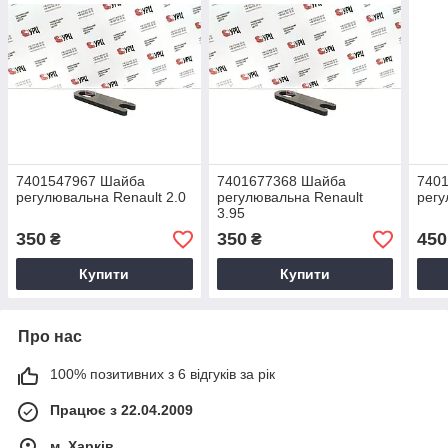
7401547967 Шайба
7401677368 Шайба
740
регулювальна Renault 2.0
регулювальна Renault
регу
3.95
350
350
450
₴
₴
Купити
Купити
Про нас
100% позитивних з 6 відгуків за рік
Працює з 22.04.2009
м. Харків