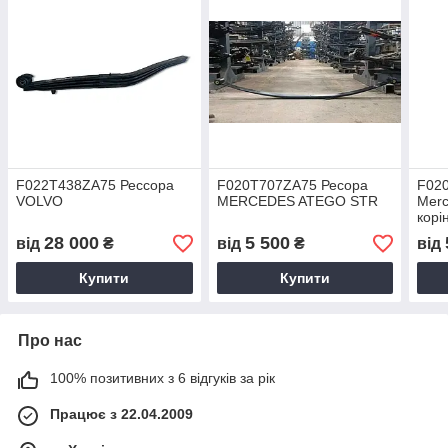
F022T438ZA75 Рессора
F020T707ZA75 Ресора
F02
VOLVO
MERCEDES ATEGO STR
Mer
корі
28 000
5 500
від
₴
від
₴
від
Купити
Купити
Про нас
100% позитивних з 6 відгуків за рік
Працює з 22.04.2009