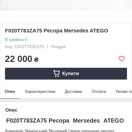
F020T783ZA75 Ресора Mersedes ATEGO
В наявності
Код: F020T783ZA75
Роздріб
22 000
₴
Купити
Опис
Характеристики
Доставка
Оплата
Умови п
Опис
F020T783ZA75 Ресора Mersedes ATEGO
Компанія Український Ресорний Центр пропонує ресору