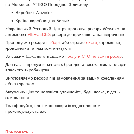
на Mersedes ATEGO Передню, 3-листову.
Виробник Weweler
Країна виробництва Бельгія
«Український Ресорний Центр» пропонує ресори Weweler на
автомобілі
MERCEDES
ресори до причепів та напівпричепів.
Пропонуємо ресори
в зборі
або окремо
листи,
стремянки,
кронштейни та інші комплектуючі.
За вашим бажанням надаємо
послуги СТО по заміні ресор
.
Для вас – продукція світових брендів та висока якість товарів
власного виробництва.
Виготовляємо ресори під замовлення за вашим кресленням
або за зразком.
Актуальну ціну та наявність уточнюйте, будь ласка, в день
замовлення.
Телефонуйте, наші менеджери із задоволенням
проконсультують вас!
Приховати