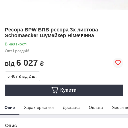
Ресора BPW БПВ ресора 3х листова
Schomaecker Шумейкер Німеччина
В наявності
Опт і роздріб
6 027
від
₴
5 487 ₴
від 2 шт.
Купити
Опис
Характеристики
Доставка
Оплата
Умови п
Опис