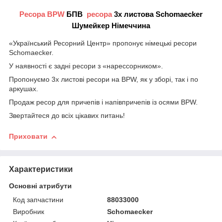
Ресора BPW
БПВ
ресора
3х листова Schomaecker
Шумейкер Німеччина
«Український Ресорний Центр» пропонує німецькі ресори
Schomaecker.
У наявності є задні ресори з «нарессорником».
Пропонуємо 3х листові ресори на BPW, як у зборі, так і по
аркушах.
Продаж ресор для причепів і напівпричепів із осями BPW.
Звертайтеся до всіх цікавих питань!
Приховати
Характеристики
Основні атрибути
Код запчастини
88033000
Виробник
Schomaecker