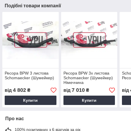
Подібні товари компанії
Ресора BPW 3 листова
Ресора BPW 3х листова
Scho
Schomaecker (Шумейкер)
Schomaecker (Шумейкер)
Ресо
Німеччина
4 802
7 010
від
₴
від
₴
від
Купити
Купити
Про нас
100% позитивних з 6 відгуків за рік