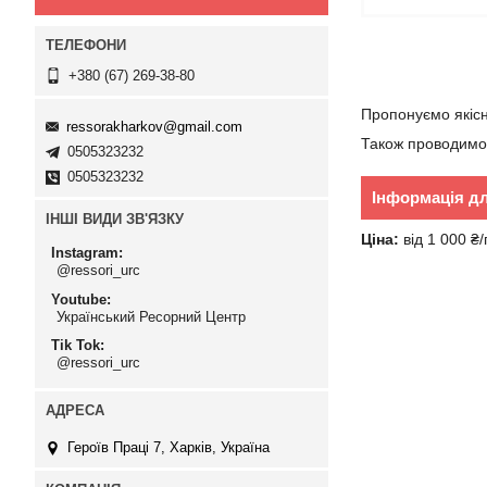
+380 (67) 269-38-80
Пропонуємо якісн
ressorakharkov@gmail.com
Також проводимо 
0505323232
0505323232
Інформація д
ІНШІ ВИДИ ЗВ'ЯЗКУ
Ціна:
від 1 000 ₴
Instagram
@ressori_urc
Youtube
Український Ресорний Центр
Tik Tok
@ressori_urc
Героїв Праці 7, Харків, Україна