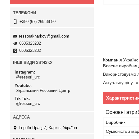
+380 (67) 269-38-80
ressorakharkov@gmail.com
0505323232
0505323232
Компанія Українс
ІНШІ ВИДИ ЗВ'ЯЗКУ
Власне виробництв
Instagram
Використовуємо л
@ressori_urc
Актуальну ціну т
Youtube
Український Ресорний Центр
Характеристи
Tik Tok
@ressori_urc
Основні атри
Виробник
Героїв Праці 7, Харків, Україна
Сумісність з ма