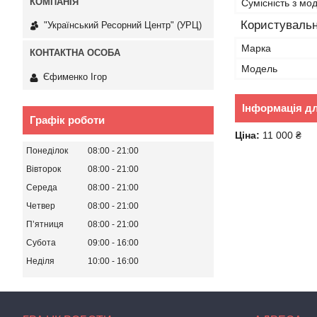
Сумісність з м
Користувальн
"Український Ресорний Центр" (УРЦ)
Марка
Мoдель
Єфименко Ігор
Інформація д
Графік роботи
Ціна:
11 000 ₴
Понеділок
08:00
21:00
Вівторок
08:00
21:00
Середа
08:00
21:00
Четвер
08:00
21:00
Пʼятниця
08:00
21:00
Субота
09:00
16:00
Неділя
10:00
16:00