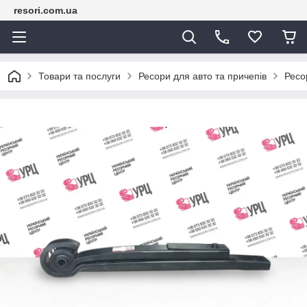
resori.com.ua
Товари та послуги
Ресори для авто та причепів
Ресо