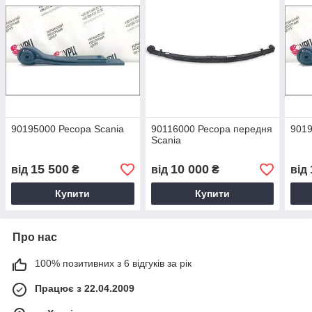
90195000 Ресора Scania
90116000 Ресора передня
9019
Scania
15 500
10 000
від
₴
від
₴
від
Купити
Купити
Про нас
100% позитивних з 6 відгуків за рік
Працює з 22.04.2009