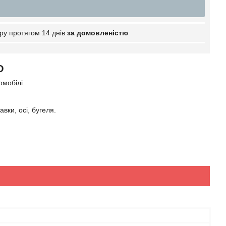
ру протягом 14 днів
за домовленістю
O
мобілі.
вки, осі, бугеля.