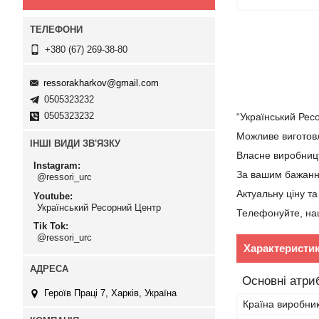
+380 (67) 269-38-80
ressorakharkov@gmail.com
0505323232
0505323232
“Український Рес
Можливе виготов
ІНШІ ВИДИ ЗВ'ЯЗКУ
Власне виробницт
Instagram
За вашим бажанн
@ressori_urc
Актуальну ціну та
Youtube
Український Ресорний Центр
Телефонуйте, наш
Tik Tok
@ressori_urc
Характеристи
Основні атри
Героїв Праці 7, Харків, Україна
Країна виробни