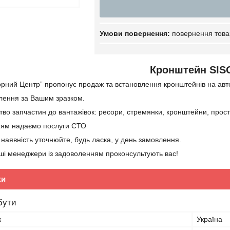
повернення това
Кронштейн SIS
орний Центр” пропонує продаж та встановлення кронштейнів на авто
лення за Вашим зразком.
во запчастин до вантажівок: ресори, стремянки, кронштейни, проста
ям надаємо послуги СТО
 наявність уточнюйте, будь ласка, у день замовлення.
і менеджери із задоволенням проконсультують вас!
ки
бути
к
Україна