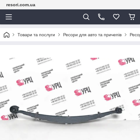
resori.com.ua
Товари та послуги
Ресори для авто та причепів
Ресо