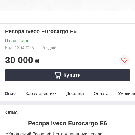
Ресора Iveco Eurocargo E6
В наявності
Код: 13042025
Роздріб
30 000
₴
Купити
Опис
Характеристики
Доставка
Оплата
Умови п
Опис
Ресора Iveco Eurocargo E6
«Український Ресорний Центр» пропонує ресори