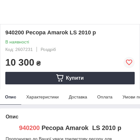
940200 Ресора Amarok LS 2010 р
В наявності
Код: 2607231
Роздріб
10 300
₴
Купити
Опис
Характеристики
Доставка
Оплата
Умови п
Опис
940200
Ресора Amarok LS 2010 р
Пропонуємо до Вашої уваги трилистову ресору для