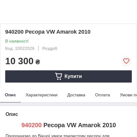
940200 Ресора VW Amarok 2010
В наявності
Код: 10022026
Роздріб
10 300
₴
Купити
Опис
Характеристики
Доставка
Оплата
Умови п
Опис
940200
Ресора VW Amarok 2010
Пропонуємо до Вашої уваги трилистову ресору для