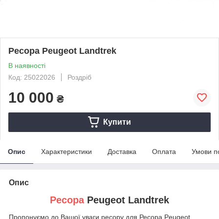
Ресора Peugeot Landtrek
В наявності
Код: 25022026
Роздріб
10 000
₴
Купити
Опис
Характеристики
Доставка
Оплата
Умови п
Опис
Ресора
Peugeot Landtrek
Пропонуємо до Вашої уваги ресору для Ресора Peugeot