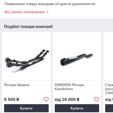
Повернення товару впродовж 14 днів за домовленістю
Всі умови повернення
Подібні товари компанії
Ресора Амарок
69980000 Ресора
Стра
Kassbohrer
рес
236
8 500
18 000
₴
від
₴
від
Купити
Купити