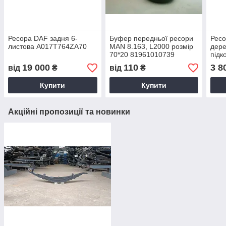
Ресора DAF задня 6-
Буфер передньої ресори
Ресо
листова A017T764ZA70
MAN 8.163, L2000 розмір
дере
70*20 81961010739
підк
19 000
110
3 8
від
₴
від
₴
Купити
Купити
Акційні пропозиції та новинки