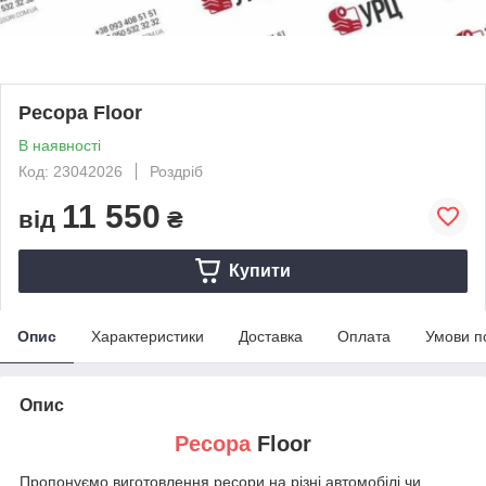
Ресора Floor
В наявності
Код: 23042026
Роздріб
11 550
від
₴
Купити
Опис
Характеристики
Доставка
Оплата
Умови п
Опис
Ресора
Floor
Пропонуємо виготовлення ресори на різні автомобілі чи