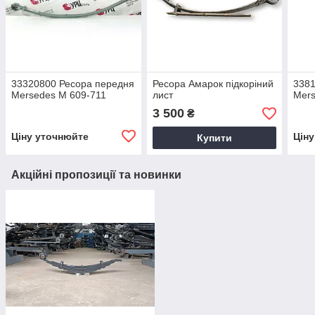
33320800 Ресора передня
Ресора Амарок підкоріний
3381
Mersedes M 609-711
лист
Mer
3 500
₴
Ціну уточнюйте
Цін
Купити
Акційні пропозиції та новинки