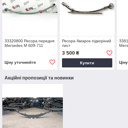
33320800 Ресора передня
Ресора Амарок підкоріний
3381
Mersedes M 609-711
лист
Mer
3 500
₴
Ціну уточнюйте
Цін
Купити
Акційні пропозиції та новинки