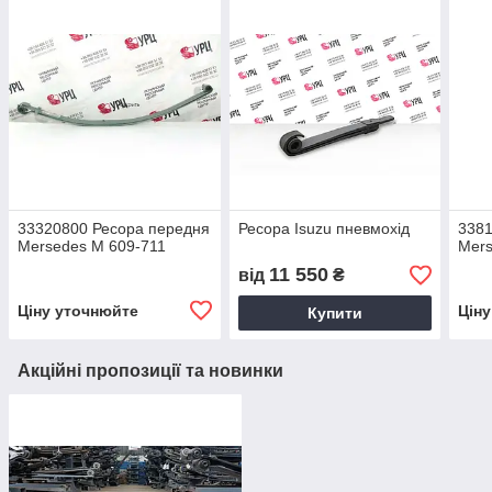
33320800 Ресора передня
Ресора Isuzu пневмохід
3381
Mersedes M 609-711
Mer
11 550
від
₴
Ціну уточнюйте
Цін
Купити
Акційні пропозиції та новинки