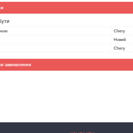
ки
бути
ркою
Chery
Новий
Chery
ля замовлення