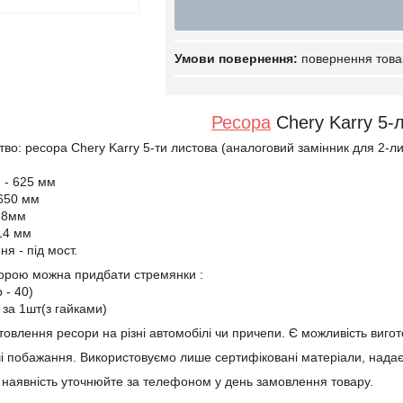
повернення това
Ресора
Chery Karry 5-
во: ресора Chery Karry 5-ти листова (аналоговий замінник для 2-ли
 - 625 мм
 650 мм
 8мм
 14 мм
я - під мост.
сорою можна придбати стремянки :
 - 40)
н за 1шт(з гайками)
овлення ресори на різні автомобілі чи причепи. Є можливість вигото
і побажання. Використовуємо лише сертифіковані матеріали, надає
а наявність уточнюйте за телефоном у день замовлення товару.