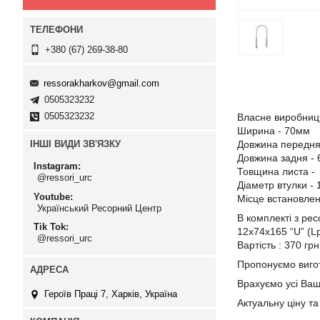
+380 (67) 269-38-80
ressorakharkov@gmail.com
0505323232
0505323232
Власне виробницт
Ширина - 70мм
ІНШІ ВИДИ ЗВ'ЯЗКУ
Довжина передня
Довжина задня -
Instagram
Товщина листа -
@ressori_urc
Діаметр втулки -
Youtube
Місце встановленн
Український Ресорний Центр
В комплекті з ре
Tik Tok
12х74х165 “U” (Lp
@ressori_urc
Вартість : 370 гр
Пропонуємо вигот
Врахуємо усі Ваш
Героїв Праці 7, Харків, Україна
Актуальну ціну т