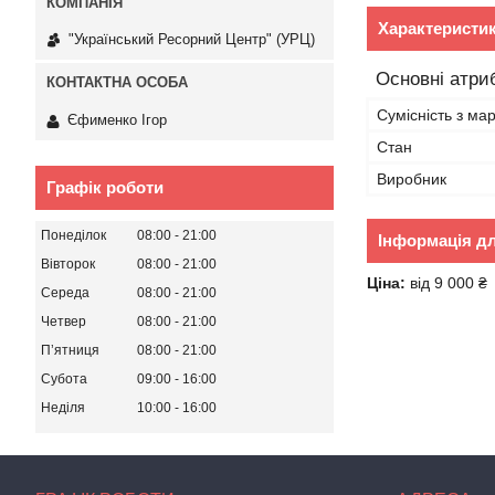
Характеристи
"Український Ресорний Центр" (УРЦ)
Основні атри
Сумісність з ма
Єфименко Ігор
Стан
Виробник
Графік роботи
Понеділок
08:00
21:00
Інформація д
Вівторок
08:00
21:00
Ціна:
від 9 000 ₴
Середа
08:00
21:00
Четвер
08:00
21:00
Пʼятниця
08:00
21:00
Субота
09:00
16:00
Неділя
10:00
16:00