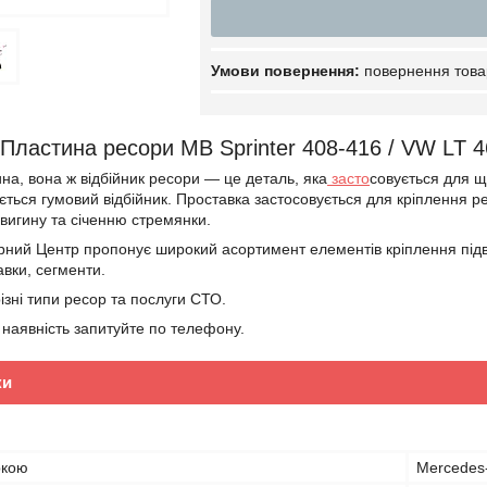
повернення това
Пластина ресори MB Sprinter 408-416 / VW LT 
на, вона ж відбійник ресори — це деталь, яка
засто
совується для щ
ється гумовий відбійник. Проставка застосовується для кріплення ре
 вигину та січенню стремянки.
рний Центр пропонує широкий асортимент елементів кріплення підвіс
авки, сегменти.
ізні типи ресор та послуги СТО.
 наявність запитуйте по телефону.
ки
ркою
Mercedes