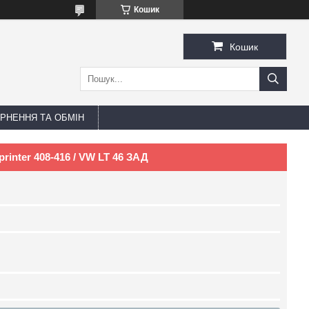
Кошик
Кошик
РНЕННЯ ТА ОБМІН
inter 408-416 / VW LT 46 ЗАД