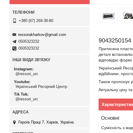
+380 (67) 269-38-80
ressorakharkov@gmail.com
9043250154 
0505323232
0505323232
Притискна пласти
деталі встановлю
ІНШІ ВИДИ ЗВ'ЯЗКУ
відповідає формі
Український Ресо
Instagram
відбійники, прост
@ressori_urc
Також пропонує р
Youtube
Український Ресорний Центр
Актуальну ціну та
Tik Tok
@ressori_urc
Характеристи
Основні
Героїв Праці 7, Харків, Україна
Сумісність з ма