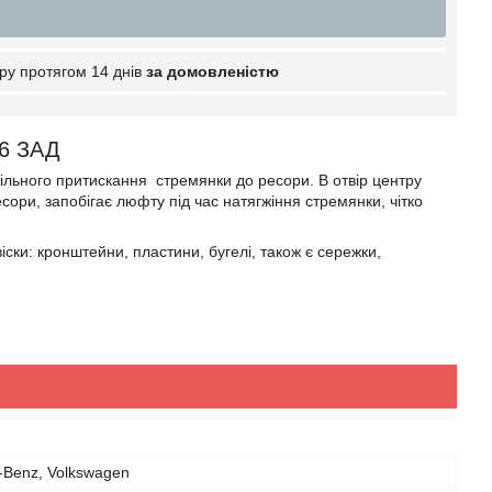
ру протягом 14 днів
за домовленістю
46 ЗАД
ільного притискання стремянки до ресори. В отвір центру
сори, запобігає люфту під час натягжіння стремянки, чітко
ки: кронштейни, пластини, бугелі, також є сережки,
-Benz, Volkswagen