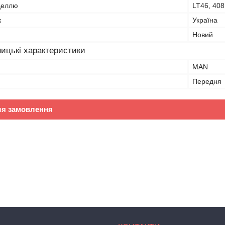
оделлю
LT46, 408,
к
Україна
Новий
ицькі характеристики
MAN
Передня
ля замовлення