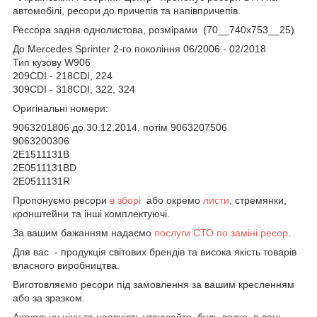
автомобілі, ресори до причепів та напівпричепів.
Рессора задня однолистова, розмірами (70__740х753__25)
До Mercedes Sprinter 2-го покоління 06/2006 - 02/2018
Тип кузову W906
209CDI - 218CDI, 224
309CDI - 318CDI, 322, 324
Оригінальні номери:
9063201806 до 30.12.2014, потім 9063207506
9063200306
2E1511131B
2E0511131BD
2E0511131R
Пропонуємо ресори
в зборі
або окремо
листи
, стремянки,
кронштейни та інші комплектуючі.
За вашим бажанням надаємо
послуги СТО по заміні ресор
.
Для вас - продукція світових брендів та висока якість товарів
власного виробництва.
Виготовляємо ресори під замовлення за вашим кресленням
або за зразком.