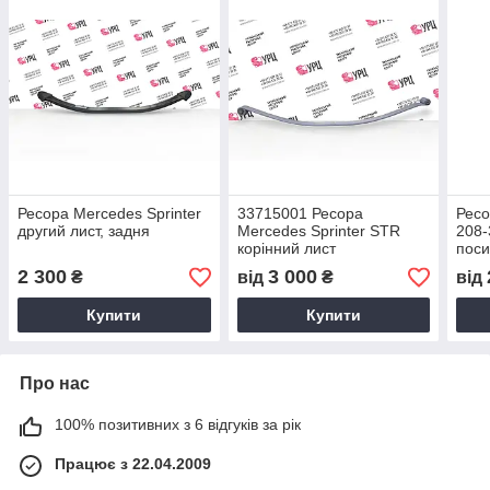
Ресора Mercedes Sprinter
33715001 Ресора
Ресо
другий лист, задня
Mercedes Sprinter STR
208-
корінний лист
пос
2 300
3 000
₴
від
₴
від
Купити
Купити
Про нас
100% позитивних з 6 відгуків за рік
Працює з 22.04.2009