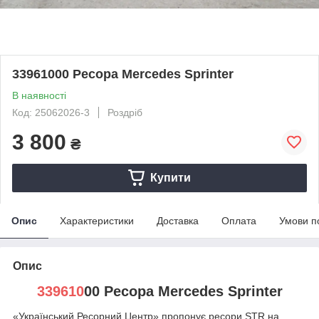
33961000 Ресора Mercedes Sprinter
В наявності
Код: 25062026-3
Роздріб
3 800
₴
Купити
Опис
Характеристики
Доставка
Оплата
Умови п
Опис
339610
00 Ресора Mercedes Sprinter
«Український Ресорний Центр» пропонує ресори STR на