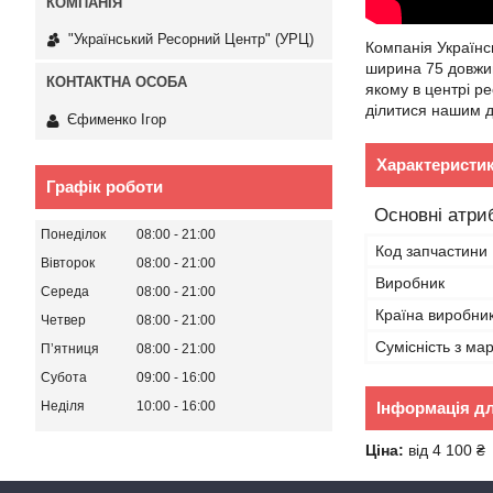
"Український Ресорний Центр" (УРЦ)
Компанія Українс
ширина 75 довжин
якому в центрі ре
ділитися нашим д
Єфименко Ігор
Характеристи
Графік роботи
Основні атри
Понеділок
08:00
21:00
Код запчастини
Вівторок
08:00
21:00
Виробник
Середа
08:00
21:00
Країна виробни
Четвер
08:00
21:00
Сумісність з ма
Пʼятниця
08:00
21:00
Субота
09:00
16:00
Інформація д
Неділя
10:00
16:00
Ціна:
від 4 100 ₴