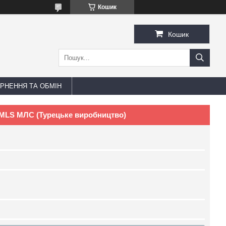
Кошик
Кошик
РНЕННЯ ТА ОБМІН
MLS МЛС (Турецьке виробництво)