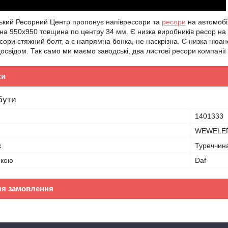
ький Ресорний Центр пропонує напіврессори та
ресори
на автомобі
а 950х950 товщина по центру 34 мм. Є низка виробників ресор на це
сори стяжний болт, а є напрямна бонка, не наскрізна. Є низка нюансі
освідом. Так само ми маємо заводські, два листові ресори компан
ки
бути
1401333
WEWELE
к
Туреччин
ркою
Daf
ля замовлення