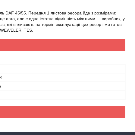
ль DAF 45/55. Передня 1 листова ресора йде з розмірами:
 авто, але є одна істотна відмінність між ними — виробник, у
в, які впливають на термін експлуатації цих ресор і ми готові
ії WEWELER, TES.
R
а