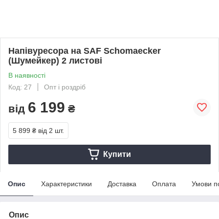
Напівуресора на SAF Schomaecker
(Шумейкер) 2 листові
В наявності
Код: 27
Опт і роздріб
6 199
від
₴
5 899 ₴
від 2 шт.
Купити
Опис
Характеристики
Доставка
Оплата
Умови п
Опис