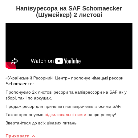
Напівуресора на SAF Schomaecker
(Шумейкер) 2 листові
«Український Ресорний Центр» пропонує німецькі ресори
Schomaecker
.
Пропонуємо 2х листові ресори та напіврессори на SAF як у
зборі, так і по аркушах.
Продаж ресор для причепів і напівпричепів із осями SAF.
Також пропонуємо
підсилювальні листи
на цю ресору!
Звертайтеся до всіх цікавих питань!
Приховати