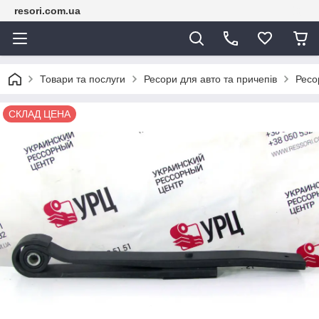
resori.com.ua
Товари та послуги
Ресори для авто та причепів
Ресо
СКЛАД ЦЕНА