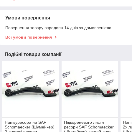
Умови повернення
Повернення товару впродовж 14 днів за домовленістю
Всі умови повернення
Подібні товари компанії
Напівуресора на SAF
Підкореневого листя
Напі
Schomaecker (Шумейкер)
ресори SAF Schomaecker
2х л
2 листові ресори
(Шумейкер) другий лист
(Шум