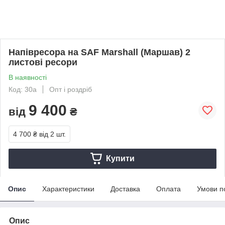
Напівресора на SAF Marshall (Маршав) 2
листові ресори
В наявності
Код: 30a
Опт і роздріб
9 400
від
₴
4 700 ₴
від 2 шт.
Купити
Опис
Характеристики
Доставка
Оплата
Умови п
Опис