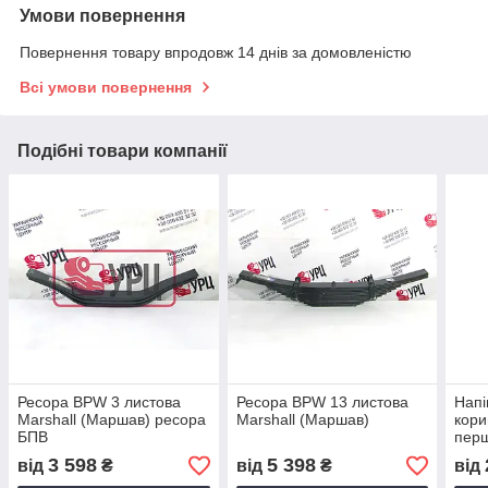
Умови повернення
Повернення товару впродовж 14 днів за домовленістю
Всі умови повернення
Подібні товари компанії
Ресора BPW 3 листова
Ресора BPW 13 листова
Напі
Marshall (Маршав) ресора
Marshall (Маршав)
кори
БПВ
перш
3 598
5 398
від
₴
від
₴
від