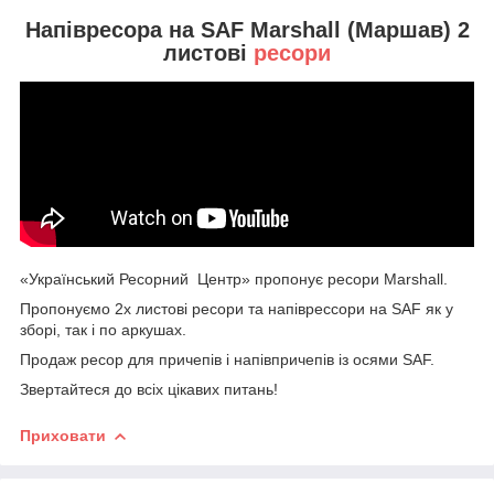
Напівресора на SAF Marshall (Маршав) 2
листові
ресори
«Український Ресорний Центр» пропонує ресори Marshall.
Пропонуємо 2х листові ресори та напіврессори на SAF як у
зборі, так і по аркушах.
Продаж ресор для причепів і напівпричепів із осями SAF.
Звертайтеся до всіх цікавих питань!
Приховати