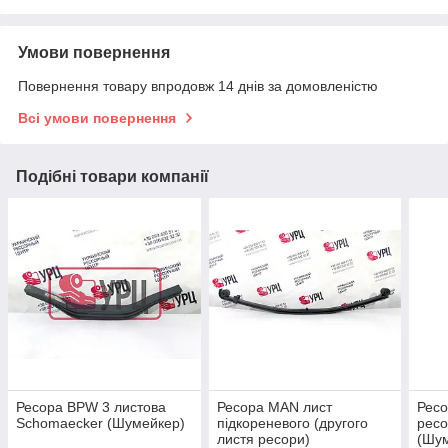
Умови повернення
Повернення товару впродовж 14 днів за домовленістю
Всі умови повернення
Подібні товари компанії
Ресора BPW 3 листова
Ресора MAN лист
Ресо
Schomaecker (Шумейкер)
підкореневого (другого
ресо
листя ресори)
(Шу