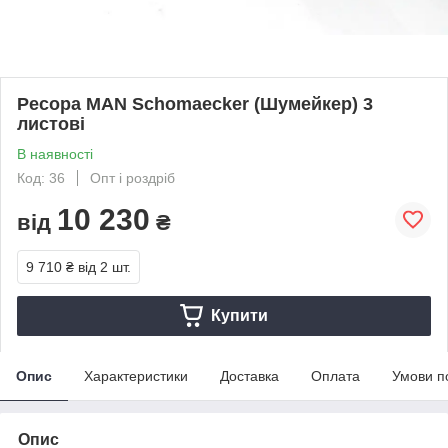
Ресора MAN Schomaecker (Шумейкер) 3
листові
В наявності
Код: 36
Опт і роздріб
10 230
від
₴
9 710 ₴
від 2 шт.
Купити
Опис
Характеристики
Доставка
Оплата
Умови п
Опис