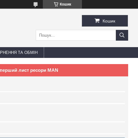
Кошик
Кошик
РНЕННЯ ТА ОБМІН
 перший лист ресори MAN