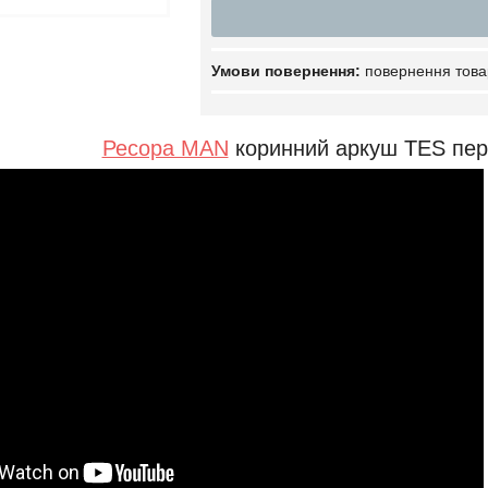
повернення това
Ресора MAN
коринний аркуш TES пе