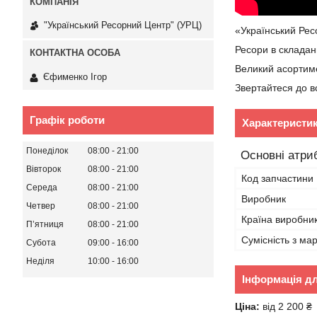
"Український Ресорний Центр" (УРЦ)
«Український Ре
Ресори в складан
Великий асортим
Єфименко Ігор
Звертайтеся до вс
Графік роботи
Характеристи
Понеділок
08:00
21:00
Основні атри
Вівторок
08:00
21:00
Код запчастини
Середа
08:00
21:00
Виробник
Четвер
08:00
21:00
Країна виробни
Пʼятниця
08:00
21:00
Сумісність з ма
Субота
09:00
16:00
Неділя
10:00
16:00
Інформація д
Ціна:
від 2 200 ₴