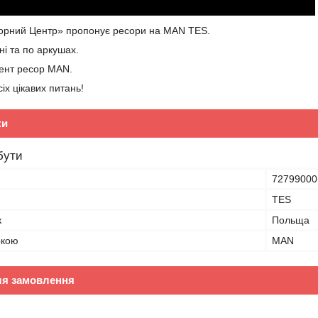
сорний Центр» пропонує ресори на MAN TES.
ні та по аркушах.
ент ресор MAN.
іх цікавих питань!
ки
бути
72799000
TES
к
Польща
ркою
MAN
ля замовлення