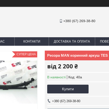
+380 (67) 269-38-80
НАС
КОНТАКТИ
ДОСТАВКА ТА ОПЛАТА
ПОВЕ
СУПЕР ЦЕНА
Ресора MAN коринний аркуш TES
від
2 200 ₴
В наявності
Код:
40a
Купити
+380 (67) 269-38-80