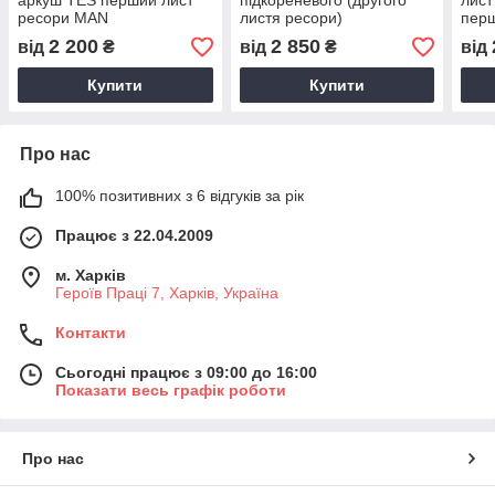
аркуш TES перший лист
підкореневого (другого
лист
ресори MAN
листя ресори)
пер
Schomaecker Шумейкер
2 200
2 850
від
₴
від
₴
від
Купити
Купити
Про нас
100% позитивних з 6 відгуків за рік
Працює з 22.04.2009
м. Харків
Героїв Праці 7, Харків, Україна
Контакти
Сьогодні працює з 09:00 до 16:00
Показати весь графік роботи
Про нас