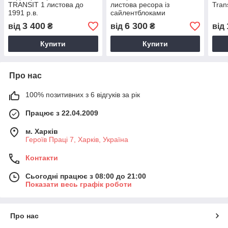
TRANSIT 1 листова до
листова ресора із
Tran
1991 р.в.
сайлентблоками
Туреччина
3 400
6 300
від
₴
від
₴
від
Купити
Купити
Про нас
100% позитивних з 6 відгуків за рік
Працює з 22.04.2009
м. Харків
Героїв Праці 7, Харків, Україна
Контакти
Сьогодні працює з 08:00 до 21:00
Показати весь графік роботи
Про нас